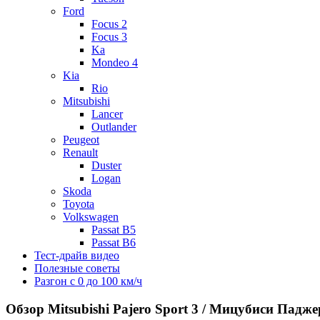
Ford
Focus 2
Focus 3
Ka
Mondeo 4
Kia
Rio
Mitsubishi
Lancer
Outlander
Peugeot
Renault
Duster
Logan
Skoda
Toyota
Volkswagen
Passat B5
Passat B6
Тест-драйв видео
Полезные советы
Разгон с 0 до 100 км/ч
Обзор Mitsubishi Pajero Sport 3 / Мицубиси Падже