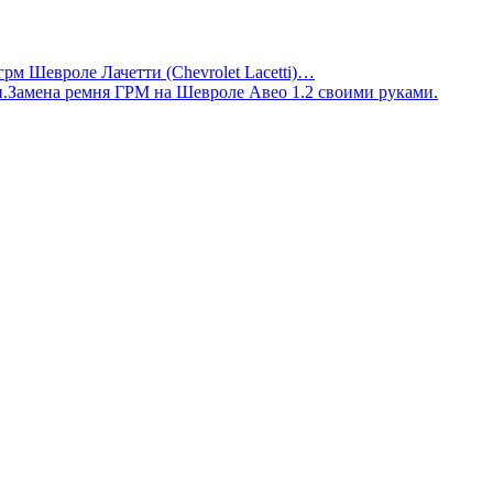
грм Шевроле Лачетти (Chevrolet Lacetti)…
Замена ремня ГРМ на Шевроле Авео 1.2 своими руками.