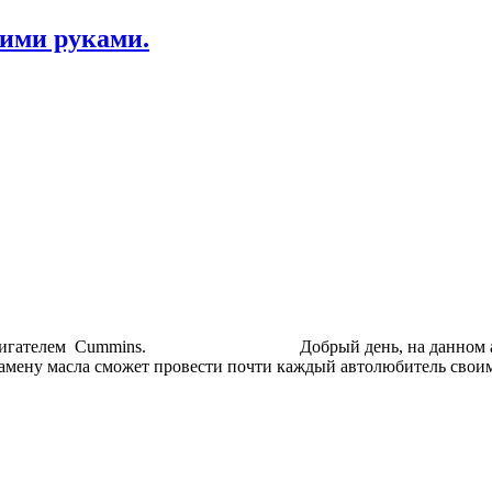
оими руками.
кст с двигателем Cummins. Добрый день, на данном авто
в. Замену масла сможет провести почти каждый автолюбите