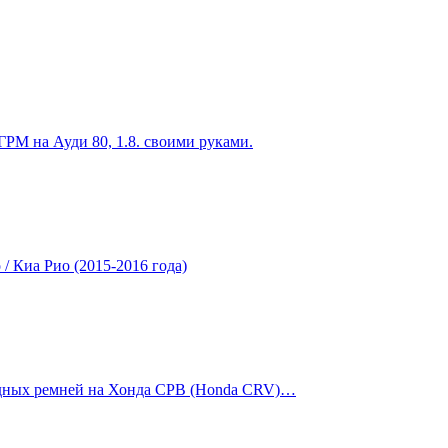
ГРМ на Ауди 80, 1.8. своими руками.
 / Киа Рио (2015-2016 года)
дных ремней на Хонда СРВ (Honda CRV)…